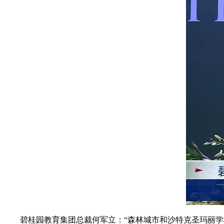
碧桂园教育集团总裁何军立：“森林城市和沙特克圣玛丽学校