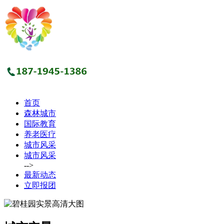
首页
森林城市
国际教育
养老医疗
城市风采
城市风采
-->
最新动态
立即报团